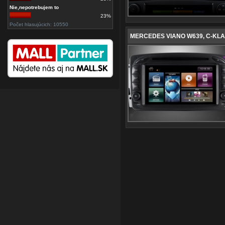
Nie,nepotrebujem to
23%
Počet hlasujúcich: 10550
MERCEDES VIANO W639, C-KLAS