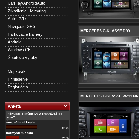
CarPlay/AndroidAuto
Zrkadlenie - Mirroring
Auto DVD
Navigácie GPS
MERCEDES C-KLASSE D99
Parkovacie kamery
Android
Windows CE
Športové výfuky
Môj košík
Prihlásenie
Registrácia
MERCEDES E-KLASSE W211 N6
Anketa
Plánujete si kúpiť DVD prehrávač do
auta?
Áno,určite si kúpim
54%
Rozmýšlam o tom
23%