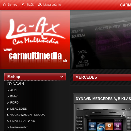
Domov
Tlačiť
Mapa stránky
CARM
1
2
E-shop
MERCEDES
DYNAVIN
AUDI
BMW
DYNAVIN MERCEDES A, B KLASSE
FORD
MERCEDES
VOLKSWAGEN - ŠKODA
UNIVERSAL 2-din
Príslušenstvo