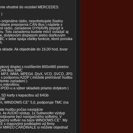
nie vhodné do vozidiel MERCEDES:
 )
 originálne rádio, nepotrebujete žiadny
 vrátane prepojenia CAN-Bus ) nájdete v
dné rádio, zariadenie DYNAVIN pripojiť k
nu. Toto zariadenia budete môcť ovládať aj
e, dotykovým displejom alebo diaľkovým
v sebe spája všetky funkcie, ktoré ponúka
ch.
lade. Ak objednáte do 16,00 hod, tovar
ykový displej s rozlíšením 800x480 pixelov
m CAN-Bus SWC
D, MP3, WMA, MPEG4, DivX, VCD, SVCD, JPG
l s podporou A2DP ( môžete prehrávať hudbu
tomto zariadení )
ho mikrofónu
e iPOD-u a výber skladieb priamo dotykom )
ta SD karty s kapacitou až 64Gb
45W
tém, WINDOWS CE° 5,0, podporuje TMC (na
vate hudbu počas navigácie
p, 4x AUDIO výstup, 1x Subwoofer výstup
dávame bez navigačného softvéru. V
vigačný softvér na báze WINDOWS CE°. My
s mapovými podkladmi od firmy
ér MIREO CARDINALE si môžete objednať