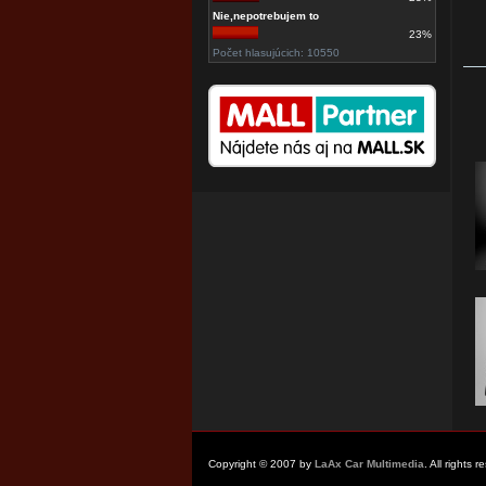
Nie,nepotrebujem to
23%
Počet hlasujúcich: 10550
Copyright © 2007 by
LaAx Car Multimedia
. All rights 