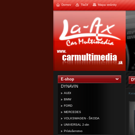
Domov
Tlačiť
Mapa stránky
1
2
E-shop
D
DYNAVIN
AUDI
Kata
BMW
FORD
MERCEDES
VOLKSWAGEN - ŠKODA
UNIVERSAL 2-din
Príslušenstvo