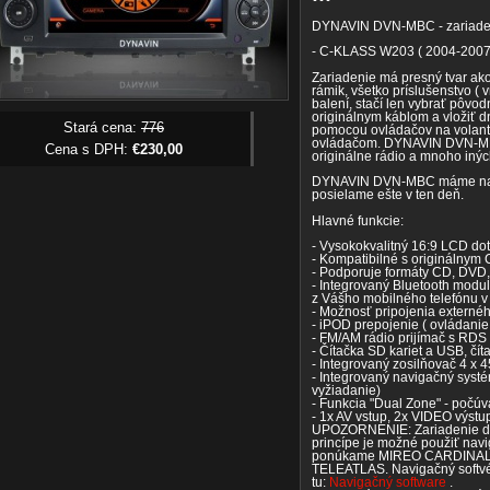
DYNAVIN DVN-MBC - zariade
- C-KLASS W203 ( 2004-2007
Zariadenie má presný tvar ako
rámik, všetko príslušenstvo (
balení, stačí len vybrať pôvo
originálnym káblom a vložiť d
Stará cena:
776
pomocou ovládačov na volant
ovládačom. DYNAVIN DVN-MBC 
Cena s DPH:
€230,00
originálne rádio a mnoho iný
DYNAVIN DVN-MBC máme na sk
posielame ešte v ten deň.
Hlavné funkcie:
- Vysokokvalitný 16:9 LCD dot
- Kompatibilné s originálny
- Podporuje formáty CD, DV
- Integrovaný Bluetooth modu
z Vášho mobilného telefónu v 
- Možnosť pripojenia externé
- iPOD prepojenie ( ovládani
- FM/AM rádio prijímač s RDS
- Čítačka SD kariet a USB, čí
- Integrovaný zosilňovač 4 x 
- Integrovaný navigačný sys
vyžiadanie)
- Funkcia "Dual Zone" - počú
- 1x AV vstup, 2x VIDEO výstu
UPOZORNENIE: Zariadenie do
princípe je možné použiť na
ponúkame MIREO CARDINALE 
TELEATLAS. Navigačný softv
tu:
Navigačný software
.