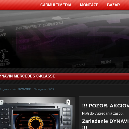
CARMULTIMEDIA
MONTÁŽE
BAZÁR
YNAVIN MERCEDES C-KLASSE
lógove číslo:
DVN-MBC
Navigácie GPS
!!! POZOR, AKCIOV
Platí do vypredania zásob.
Zariadenie DYNAV
!!!