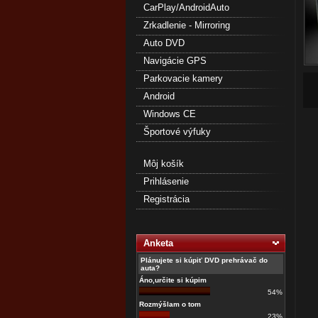
CarPlay/AndroidAuto
Zrkadlenie - Mirroring
Auto DVD
Navigácie GPS
Parkovacie kamery
Android
Windows CE
Športové výfuky
Môj košík
Prihlásenie
Registrácia
Anketa
Plánujete si kúpiť DVD prehrávač do
auta?
Áno,určite si kúpim
54%
Rozmýšlam o tom
23%