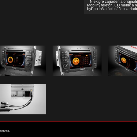
Niektoré zariadenia originál
Mobilný telefón, CD menič a 
byť po inštalácii nášho zariad
reserved.