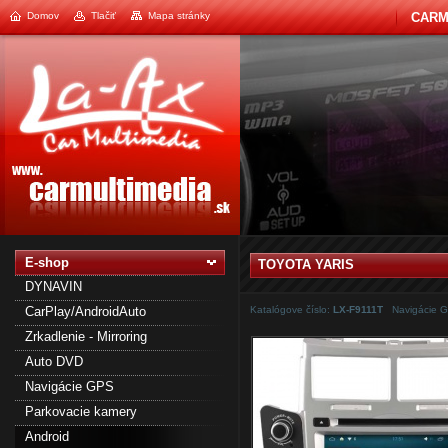
Domov
Tlačiť
Mapa stránky
CARM
1
2
E-shop
TOYOTA YARIS
DYNAVIN
CarPlay/AndroidAuto
Katalógove číslo:
LX-F9111T
Navigácie 
Zrkadlenie - Mirroring
Auto DVD
Navigácie GPS
Parkovacie kamery
Android