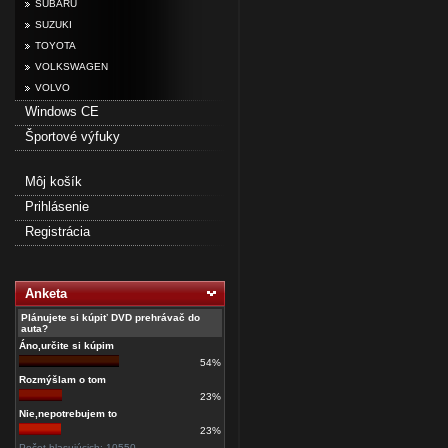
SUBARU
SUZUKI
TOYOTA
VOLKSWAGEN
VOLVO
Windows CE
Športové výfuky
Môj košík
Prihlásenie
Registrácia
Anketa
Plánujete si kúpiť DVD prehrávač do
auta?
Áno,určite si kúpim
54%
Rozmýšlam o tom
23%
Nie,nepotrebujem to
23%
Počet hlasujúcich: 10550