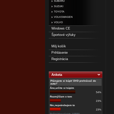
SUBARU
SUZUKI
TOYOTA
VOLKSWAGEN
VOLVO
Windows CE
Športové výfuky
Môj košík
Prihlásenie
Registrácia
Anketa
Plánujete si kúpiť DVD prehrávač do
auta?
Áno,určite si kúpim
54%
Rozmýšlam o tom
23%
Nie,nepotrebujem to
23%
Počet hlasujúcich: 10550