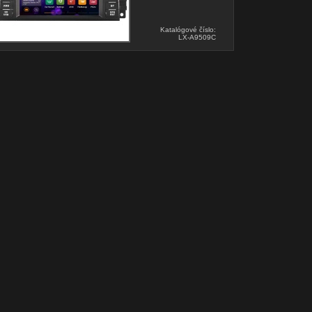
Katalógové číslo:
LX-A9509C