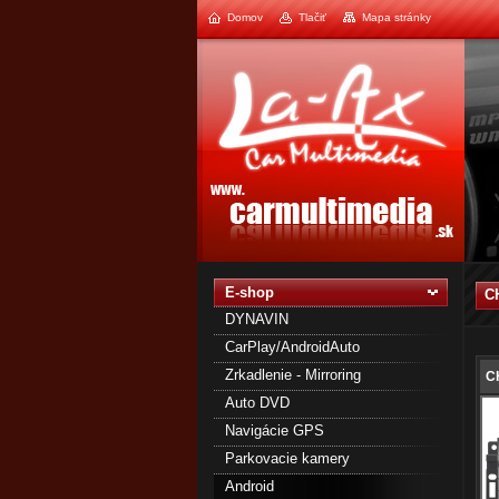
Domov
Tlačiť
Mapa stránky
1
2
E-shop
C
DYNAVIN
CarPlay/AndroidAuto
Zrkadlenie - Mirroring
C
Auto DVD
Navigácie GPS
Parkovacie kamery
Android