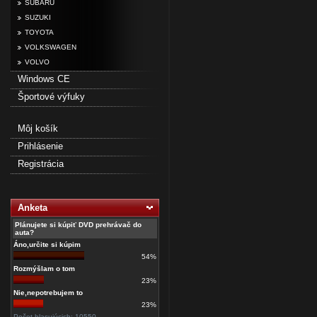
SUBARU
SUZUKI
TOYOTA
VOLKSWAGEN
VOLVO
Windows CE
Športové výfuky
Môj košík
Prihlásenie
Registrácia
Anketa
Plánujete si kúpiť DVD prehrávač do
auta?
Áno,určite si kúpim
54%
Rozmýšlam o tom
23%
Nie,nepotrebujem to
23%
Počet hlasujúcich: 10550