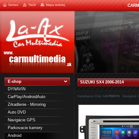
Domov
Tlačiť
Mapa stránky
CARM
1
2
E-shop
SUZUKI SX4 2006-2014
DYNAVIN
CarPlay/AndroidAuto
Katalógove číslo:
LX-F9657X
Navigácie 
Zrkadlenie - Mirroring
Auto DVD
Navigácie GPS
Parkovacie kamery
Android