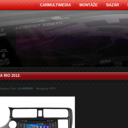
CARMULTIMEDIA
MONTÁŽE
BAZÁR
IA RIO 2012-
lógove číslo:
LX-A9583K
Navigácie GPS