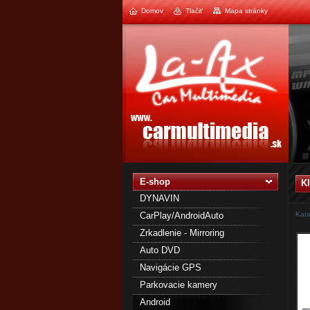
Domov
Tlačiť
Mapa stránky
1
2
E-shop
K
DYNAVIN
CarPlay/AndroidAuto
Kata
Zrkadlenie - Mirroring
Auto DVD
Navigácie GPS
Parkovacie kamery
Android