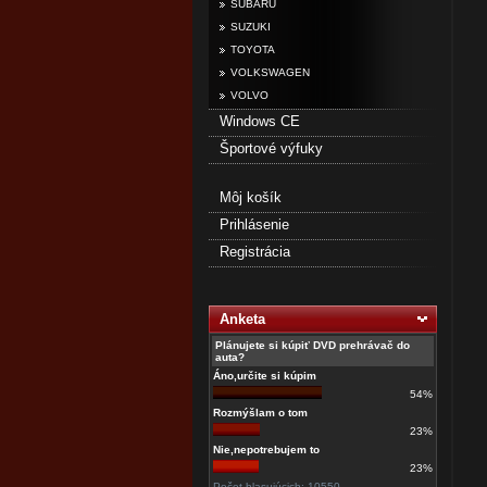
SUBARU
SUZUKI
TOYOTA
VOLKSWAGEN
VOLVO
Windows CE
Športové výfuky
Môj košík
Prihlásenie
Registrácia
Anketa
Plánujete si kúpiť DVD prehrávač do
auta?
Áno,určite si kúpim
54%
Rozmýšlam o tom
23%
Nie,nepotrebujem to
23%
Počet hlasujúcich: 10550