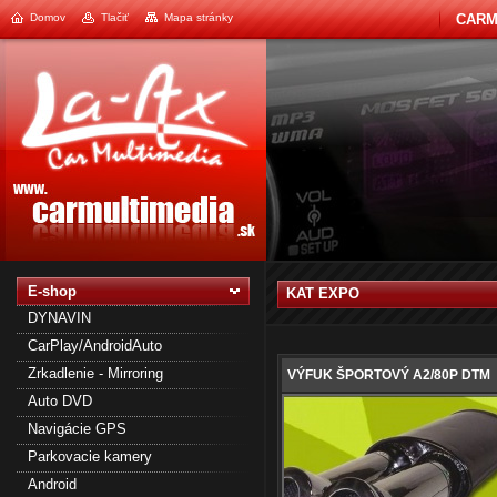
Domov
Tlačiť
Mapa stránky
CARM
1
2
E-shop
KAT EXPO
DYNAVIN
CarPlay/AndroidAuto
Zrkadlenie - Mirroring
VÝFUK ŠPORTOVÝ A2/80P DTM
Auto DVD
Navigácie GPS
Parkovacie kamery
Android