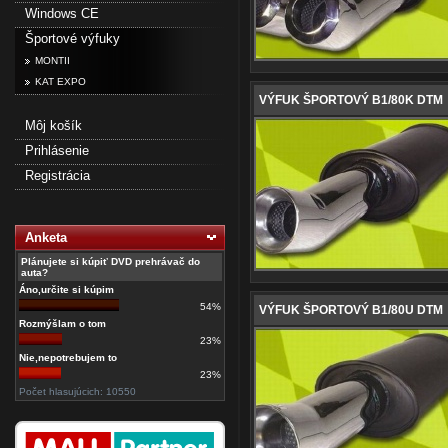
Windows CE
Športové výfuky
MONTII
KAT EXPO
VÝFUK ŠPORTOVÝ B1/80K DTM
Môj košík
Prihlásenie
Registrácia
Anketa
Plánujete si kúpiť DVD prehrávač do
auta?
Áno,určite si kúpim
54%
VÝFUK ŠPORTOVÝ B1/80U DTM
Rozmýšlam o tom
23%
Nie,nepotrebujem to
23%
Počet hlasujúcich: 10550