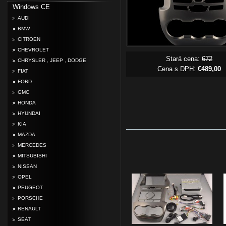
Windows CE
AUDI
BMW
CITROEN
CHEVROLET
Stará cena:
672
CHRYSLER , JEEP , DODGE
Cena s DPH:
€489,00
FIAT
FORD
GMC
HONDA
HYUNDAI
KIA
MAZDA
MERCEDES
MITSUBISHI
NISSAN
OPEL
PEUGEOT
PORSCHE
RENAULT
SEAT