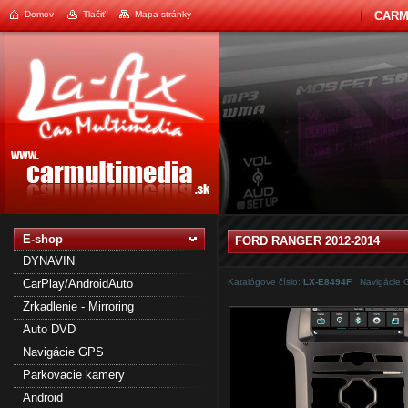
Domov
Tlačiť
Mapa stránky
CARM
1
2
E-shop
FORD RANGER 2012-2014
DYNAVIN
CarPlay/AndroidAuto
Katalógove číslo:
LX-E8494F
Navigácie 
Zrkadlenie - Mirroring
Auto DVD
Navigácie GPS
Parkovacie kamery
Android