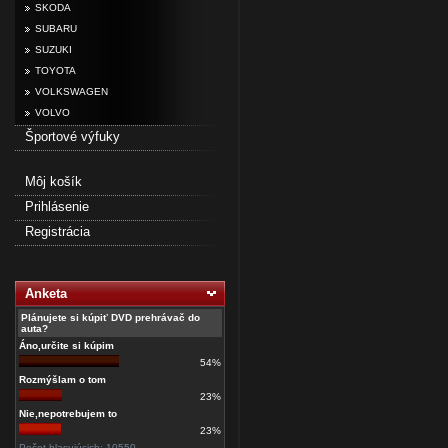
SKODA
SUBARU
SUZUKI
TOYOTA
VOLKSWAGEN
VOLVO
Športové výfuky
Môj košík
Prihlásenie
Registrácia
Anketa
Plánujete si kúpiť DVD prehrávač do
auta?
Áno,určite si kúpim
54%
Rozmýšlam o tom
23%
Nie,nepotrebujem to
23%
Počet hlasujúcich: 10550