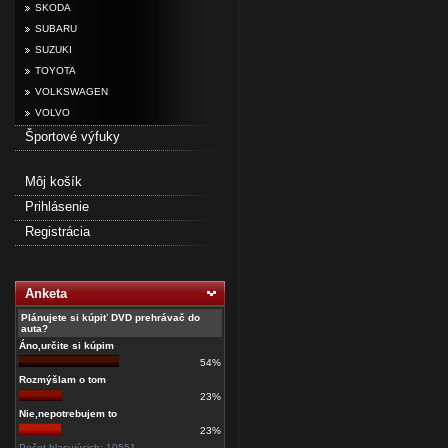
SKODA
SUBARU
SUZUKI
TOYOTA
VOLKSWAGEN
VOLVO
Športové výfuky
Môj košík
Prihlásenie
Registrácia
Anketa
Plánujete si kúpiť DVD prehrávač do
auta?
Áno,určite si kúpim
54%
Rozmýšlam o tom
23%
Nie,nepotrebujem to
23%
Počet hlasujúcich: 10551