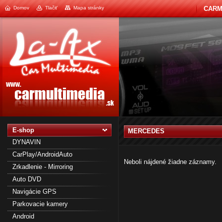
Domov
Tlačiť
Mapa stránky
CARM
1
2
E-shop
MERCEDES
DYNAVIN
CarPlay/AndroidAuto
Neboli nájdené žiadne záznamy.
Zrkadlenie - Mirroring
Auto DVD
Navigácie GPS
Parkovacie kamery
Android