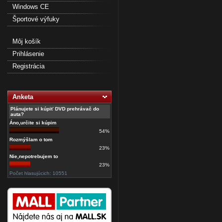
Windows CE
Športové výfuky
Môj košík
Prihlásenie
Registrácia
Anketa
Plánujete si kúpiť DVD prehrávač do
auta?
Áno,určite si kúpim
54%
Rozmýšlam o tom
23%
Nie,nepotrebujem to
23%
Počet hlasujúcich: 10551