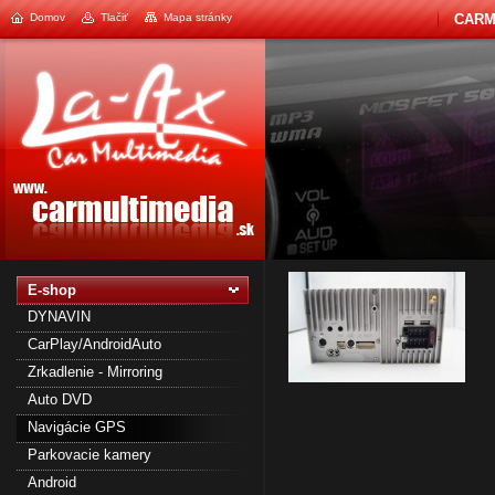
Domov
Tlačiť
Mapa stránky
CARM
1
2
E-shop
DYNAVIN
CarPlay/AndroidAuto
Zrkadlenie - Mirroring
Auto DVD
Navigácie GPS
Parkovacie kamery
Android