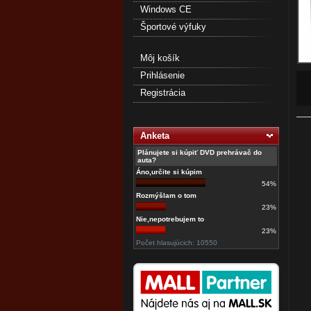
Windows CE
Športové výfuky
Môj košík
Prihlásenie
Registrácia
Anketa
Plánujete si kúpiť DVD prehrávač do
auta?
Áno,určite si kúpim
54%
Rozmýšlam o tom
23%
Nie,nepotrebujem to
23%
Počet hlasujúcich: 10550