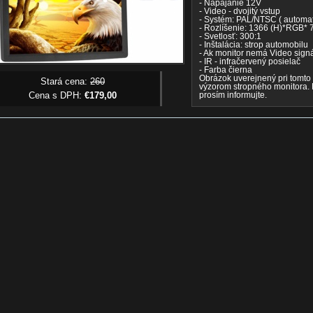
- Napájanie 12V
- Video - dvojitý vstup
- Systém: PAL/NTSC ( automa
- Rozlíšenie: 1366 (H)*RGB*
- Svetlosť: 300:1
- Inštalácia: strop automobilu
- Ak monitor nemá Video sign
- IR - infračervený posielač
- Farba čierna
Obrázok uverejnený pri tomto
Stará cena:
260
výzorom stropného monitora. 
Cena s DPH:
€179,00
prosím informujte.