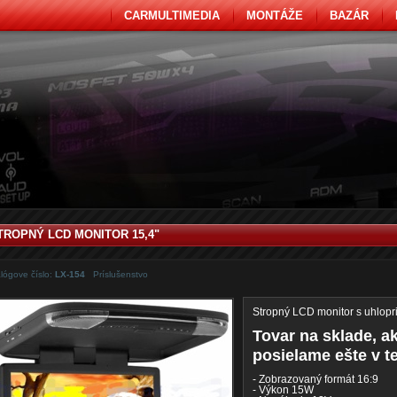
CARMULTIMEDIA
MONTÁŽE
BAZÁR
TROPNÝ LCD MONITOR 15,4"
lógove číslo:
LX-154
Príslušenstvo
Stropný LCD monitor s uhlopri
Tovar na sklade, a
posielame ešte v t
- Zobrazovaný formát 16:9
- Výkon 15W