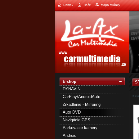
Domov
Tlačiť
Mapa stránky
1
2
E-shop
S
DYNAVIN
CarPlay/AndroidAuto
Kata
Zrkadlenie - Mirroring
Auto DVD
Navigácie GPS
Parkovacie kamery
Android