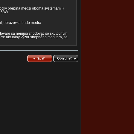
ticky prepína medzi oboma systémami )
 768W
ál, obrazovka bude modrá
 tovare sa nemusí zhodovať so skutočným
Pre aktuálny výzor stropného monitora, sa