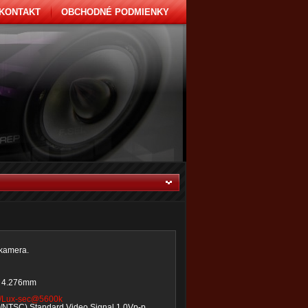
KONTAKT
OBCHODNÉ PODMIENKY
 kamera.
x 4.276mm
/Lux-sec@5600k
L/NTSC) Standard Video Signal 1.0Vp-p,