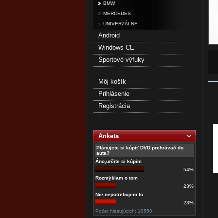
BMW
MERCEDES
UNIVERZÁLNE
Android
Windows CE
Športové výfuky
Môj košík
Prihlásenie
Registrácia
Anketa
Plánujete si kúpiť DVD prehrávač do
auta?
Áno,určite si kúpim
54%
Rozmýšlam o tom
23%
Nie,nepotrebujem to
23%
Počet hlasujúcich: 10550