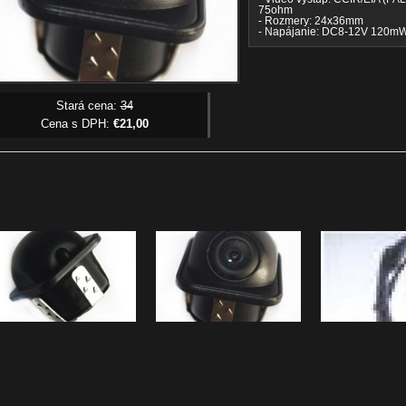
75ohm
- Rozmery: 24x36mm
- Napájanie: DC8-12V 120m
Stará cena:
34
Cena s DPH:
€21,00