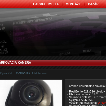
CARMULTIMEDIA
MONTÁŽE
BAZÁR
ARKOVACIA KAMERA
lógove číslo:
LX-CMOS123
Príslušenstvo
Farebná univerzálna cúvacia
- Rozlíšenie 628x586 pixelov
- Uhol snímania až 120°
- Snímacia oblasť: 5.961mm 
- Systém PAL/NTSC
- Využiteľné osvetlenie:
2.26V
- Video výstup: CCIR/EIA (PA