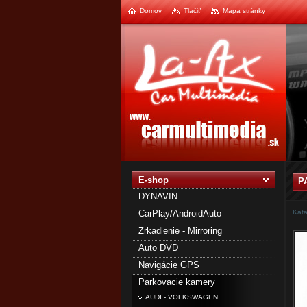
Domov
Tlačiť
Mapa stránky
1
2
E-shop
P
DYNAVIN
CarPlay/AndroidAuto
Kata
Zrkadlenie - Mirroring
Auto DVD
Navigácie GPS
Parkovacie kamery
AUDI - VOLKSWAGEN