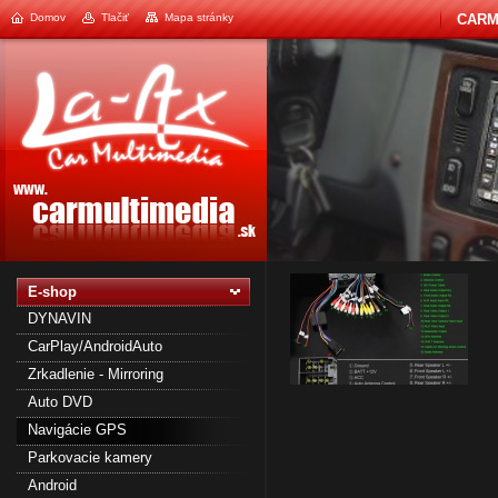
Domov
Tlačiť
Mapa stránky
CARM
2
E-shop
DYNAVIN
CarPlay/AndroidAuto
Zrkadlenie - Mirroring
Auto DVD
Navigácie GPS
Parkovacie kamery
Android