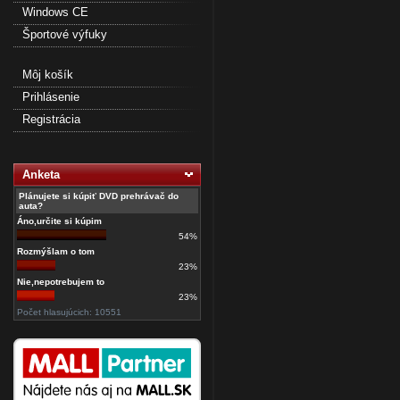
Windows CE
Športové výfuky
Môj košík
Prihlásenie
Registrácia
Anketa
Plánujete si kúpiť DVD prehrávač do
auta?
Áno,určite si kúpim
54%
Rozmýšlam o tom
23%
Nie,nepotrebujem to
23%
Počet hlasujúcich: 10551