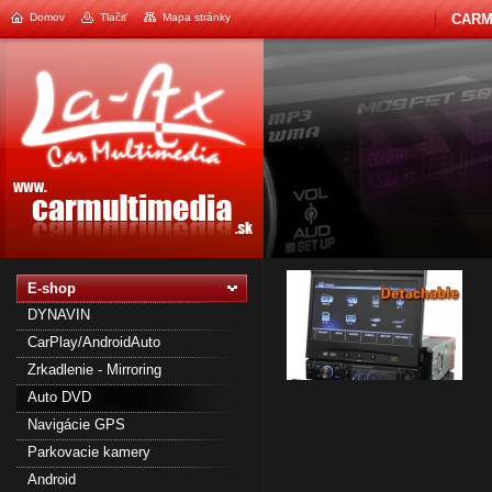
Domov
Tlačiť
Mapa stránky
CARM
1
2
E-shop
DYNAVIN
CarPlay/AndroidAuto
Zrkadlenie - Mirroring
Auto DVD
Navigácie GPS
Parkovacie kamery
Android