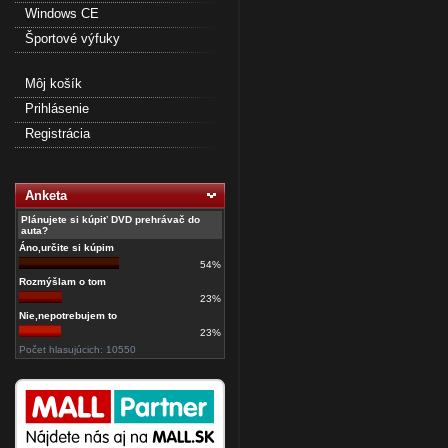
Windows CE
Športové výfuky
Môj košík
Prihlásenie
Registrácia
Anketa
Plánujete si kúpiť DVD prehrávač do
auta?
Áno,určite si kúpim
54%
Rozmýšlam o tom
23%
Nie,nepotrebujem to
23%
Počet hlasujúcich: 10550