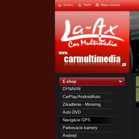
Domov
Tlačiť
Mapa stránky
1
2
E-shop
DYNAVIN
CarPlay/AndroidAuto
Zrkadlenie - Mirroring
Auto DVD
Navigácie GPS
Parkovacie kamery
Android