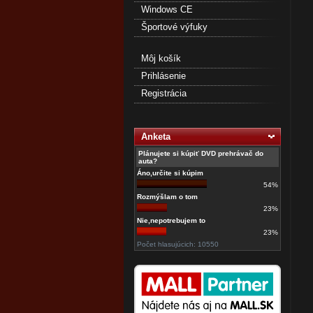
Windows CE
Športové výfuky
Môj košík
Prihlásenie
Registrácia
Anketa
Plánujete si kúpiť DVD prehrávač do
auta?
Áno,určite si kúpim
54%
Rozmýšlam o tom
23%
Nie,nepotrebujem to
23%
Počet hlasujúcich: 10550