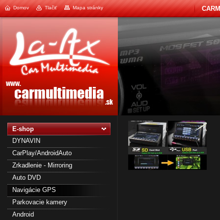
Domov
Tlačiť
Mapa stránky
CARM
1
2
E-shop
DYNAVIN
CarPlay/AndroidAuto
Zrkadlenie - Mirroring
Auto DVD
Navigácie GPS
Parkovacie kamery
Android