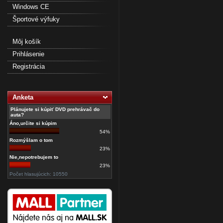
Windows CE
Športové výfuky
Môj košík
Prihlásenie
Registrácia
Anketa
Plánujete si kúpiť DVD prehrávač do
auta?
Áno,určite si kúpim
54%
Rozmýšlam o tom
23%
Nie,nepotrebujem to
23%
Počet hlasujúcich: 10550