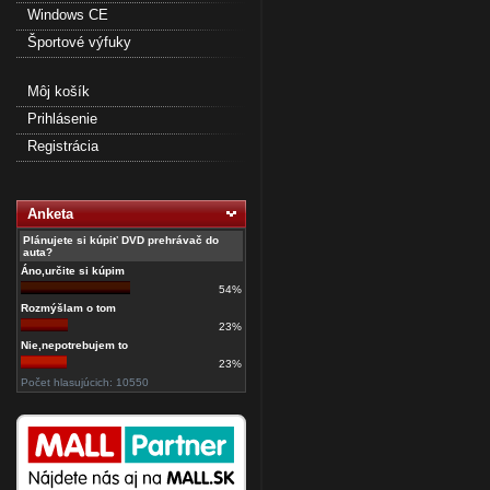
Windows CE
Športové výfuky
Môj košík
Prihlásenie
Registrácia
Anketa
Plánujete si kúpiť DVD prehrávač do
auta?
Áno,určite si kúpim
54%
Rozmýšlam o tom
23%
Nie,nepotrebujem to
23%
Počet hlasujúcich: 10550