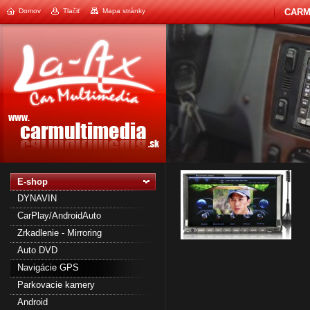
Domov
Tlačiť
Mapa stránky
CARM
2
E-shop
DYNAVIN
CarPlay/AndroidAuto
Zrkadlenie - Mirroring
Auto DVD
Navigácie GPS
Parkovacie kamery
Android