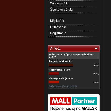
Windows CE
Športové výfuky
Môj košík
Prihlásenie
Registrácia
Anketa
Plánujete si kúpiť DVD prehrávač do
auta?
Áno,určite si kúpim
54%
Rozmýšlam o tom
23%
Nie,nepotrebujem to
23%
Počet hlasujúcich: 10550