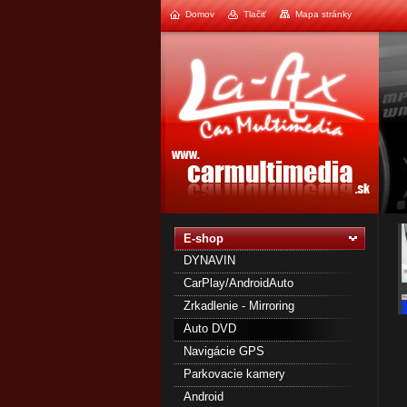
Domov
Tlačiť
Mapa stránky
1
2
E-shop
DYNAVIN
CarPlay/AndroidAuto
Zrkadlenie - Mirroring
Auto DVD
Navigácie GPS
Parkovacie kamery
Android